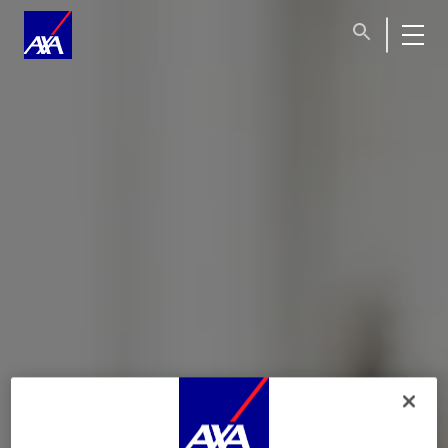
À l’accès à notre site, des cookies
fonctionnels et
techniques
(strictement nécessaires à son
fonctionnement) ont été déposés. Par ailleurs, sous
réserve de votre consentement, des cookies sont
susceptibles d’être déposés, par AXA Partners ou par ses
partenaires, pour les finalités ci-dessous.
Vous êtes
libre d’accepter
ou de
refuser
ces cookies.
Nous conserverons votre choix pendant
6 mois
. Il vous
est possible de
moduler vos choix
en fonction des