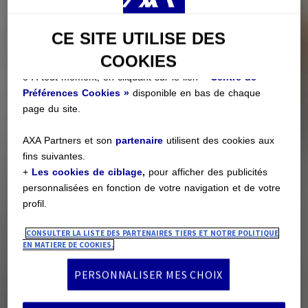
catégories de cookies
via le Centre de Préférences
Cookies :
CE SITE UTILISE DES
o Dès maintenant, en cliquant sur
« Personnaliser mes
COOKIES
choix »
ci-après ; ou
o À tout moment, en cliquant sur le lien
« Centre de
Préférences Cookies »
disponible en bas de chaque
page du site.
AXA Partners et son
partenaire
utilisent des cookies aux
fins suivantes.
+
Les cookies de ciblage,
pour afficher des publicités
personnalisées en fonction de votre navigation et de votre
profil.
CONSULTER LA LISTE DES PARTENAIRES TIERS ET NOTRE POLITIQUE
EN MATIERE DE COOKIES.
PERSONNALISER MES CHOIX