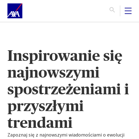
Inspirowanie się
najnowszymi
spostrzeżeniami i
przyszłymi
Nasza strona internetowa korzysta z
funkcjonalnych i
technicznych cookies
(plików tekstowych), które są
trendami
całkowicie niezbędne do jej działania.
Dodatkowo, o ile wyrazisz zgodę, pliki cookies mogą być
Zapoznaj się z najnowszymi wiadomościami o ewolucji
wykorzystywane, przez nas lub przez naszych partnerów,