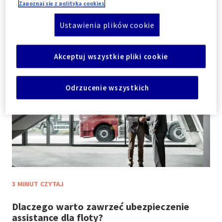
1 STYCZNIA 2024
Zapoznaj się z polityką cookies
Ustawienia plików cookie
Akceptuj wszystkie pliki cookie
Odrzucenie wszystkich
3 MINUT CZYTAJ
Dlaczego warto zawrzeć ubezpieczenie
assistance dla floty? ​