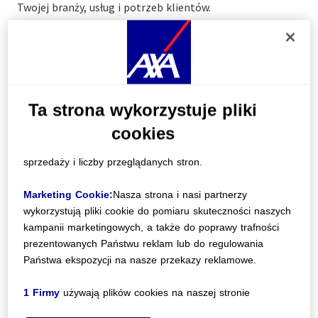
Twojej branży, usług i potrzeb klientów.
w poniższych celach. Zgodnie z Twoim wyborem, pliki
cookie przechowywane będą przez
6 miesięcy
.
o W każdej chwili możesz zmienić swoje ustawienia,
klikając w link
"Preferencje dotyczące plików cookie"
znajdujący się na dole strony.
Ta strona wykorzystuje pliki
Analityczne pliki Cookie:
cookies
Nasza strona i nasi partnerzy
wykorzystują pliki śledzące do pomiaru liczby wizyt,
sprzedaży i liczby przeglądanych stron.
Marketing Cookie:
Nasza strona i nasi partnerzy
wykorzystują pliki cookie do pomiaru skuteczności naszych
3 MINUT CZYTAJ
kampanii marketingowych, a także do poprawy trafności
prezentowanych Państwu reklam lub do regulowania
Dlaczego warto zawrzeć
Państwa ekspozycji na nasze przekazy reklamowe.
ubezpieczenie assistance dla
floty? ​
1 Firmy
używają plików cookies na naszej stronie